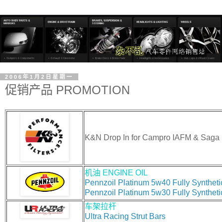
2006年1月2日星期一
促销产品 PROMOTION
K&N Drop In for Campro IAFM & Saga
机油 ENGINE OIL
Pennzoil Platinum 5w40 Fully Syntheti
Pennzoil Platinum 5w30 Fully Syntheti
车架拉杆
Ultra Racing Strut Bars