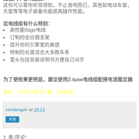
这你可以靠你听觉得知，不止音响而已，其他如电动车窗，
天窗等等电子装备也能提高操作性能。
这电线组有什么特别：
高性能8age电线
订制的全白钢支架
提升你的引擎室的美感
特制的长度适合大多数车系
里头包括安装说明书方便自己动手
为了使效果更明显，建议使用Z-tune电线组配搭电流稳定器
售价：马币70零吉/1套（五条线）
zendengoh
at
18:13
共享
1 条评论: