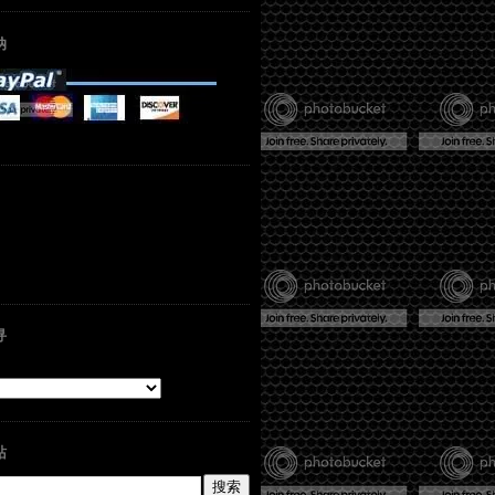
纳
寻
站