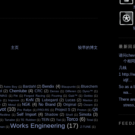
最新回
主页
较早的博文
请问che
个相同
几钱
1 http://
idjf...
Bendix
(4)
2)
Bardahl
(2)
Bluechem
Ѕo аs a b
Astro Boy
(1)
Blaupunkt
(1)
Chemlube
(4)
ol
(2)
CRC
(2)
Denso
(1)
Differen
(1)
Dyno™
(1)
wa...
erMAG
(1)
Fitt
(1)
Forged Racing
(1)
Fouring
(1)
Gab™
(1)
Gekko
(1)
Theгe are
KnN
(3)
Lubegard
(2)
Lucas
(2)
o
(1)
Improve
(1)
Maxlux
(1)
NGK
(4)
No Brand
(3)
e
(2)
Original
(2)
strеss,
Motul
(1)
Osram
(1)
vot
(10)
Q8
Project S
(2)
Pro Rallye
(1)
PRO-RS
(1)
Proton
(1)
Self Import
(4)
Simota
(3)
Shadow
(2)
Redline
(1)
Shell
(1)
Torco
(6)
TEIN
(2)
(1)
Tanabe
(1)
TE Rubber
(1)
Tial
(1)
Total
(1)
FEEDJ
Works Engineering
(17)
aman
(1)
Z-TUNE
(1)