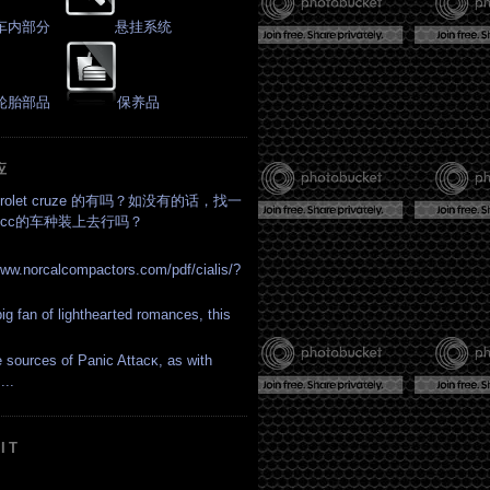
车内部分
悬挂系统
轮胎部品
保养品
应
vrolet cruze 的有吗？如没有的话，找一
cc的车种装上去行吗？
www.norcalcompactors.com/pdf/cialis/?
ig fan of lightheагted romances, thiѕ
 sources of Panіc Attacκ, as with
...
IT