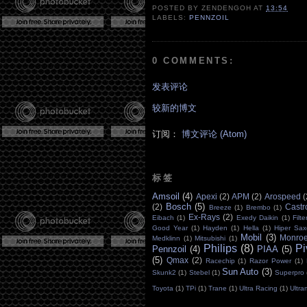
POSTED BY
ZENDENGOH
AT
13:54
LABELS:
PENNZOIL
0 COMMENTS:
发表评论
较新的博文
订阅：
博文评论 (Atom)
标签
Amsoil
(4)
Apexi
(2)
APM
(2)
Arospeed
(
Bosch
(5)
(2)
Castr
Breeze
(1)
Brembo
(1)
Ex-Rays
(2)
Eibach
(1)
Exedy Daikin
(1)
Filt
Good Year
(1)
Hayden
(1)
Hella
(1)
Hiper Sax
Mobil
(3)
Monro
Medklinn
(1)
Mitsubishi
(1)
Philips
(8)
Pi
Pennzoil
(4)
PIAA
(5)
(5)
Qmax
(2)
Racechip
(1)
Razor Power
(1)
Sun Auto
(3)
Skunk2
(1)
Stebel
(1)
Superpro
Toyota
(1)
TPi
(1)
Trane
(1)
Ultra Racing
(1)
Ultr