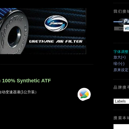
我们接
字体调整
放大(+)
缩小(-)
原来设定
) 100% Synthetic ATF
品牌搜
辆自动变速器液(1公升装）
搜索本