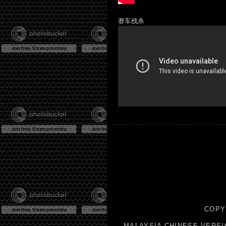
赛车残杀
COPY
MALAYSIA CHINESE VERSI