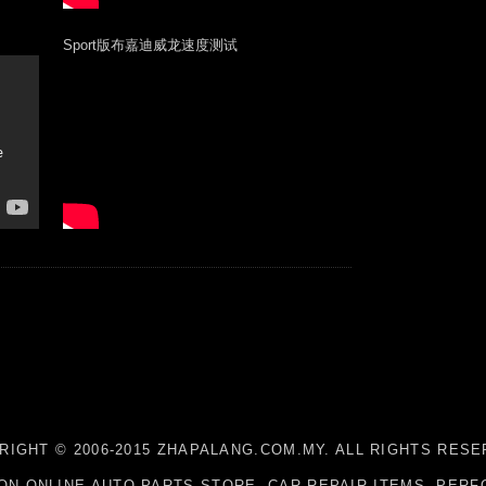
Sport版布嘉迪威龙速度测试
RIGHT © 2006-2015 ZHAPALANG.COM.MY. ALL RIGHTS RESE
ON ONLINE AUTO PARTS STORE, CAR REPAIR ITEMS, PE