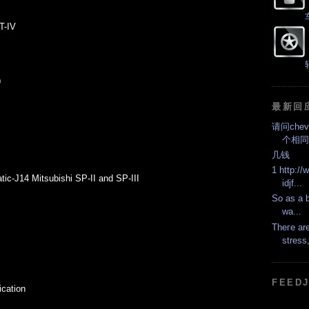
 T-IV
9
最新回
请问che
个相同
几钱
1 http://
ic-J14 Mitsubishi SP-II and SP-III
idjf...
Ѕo аs a b
wa...
Theгe are
strеss,
FEEDJ
ication