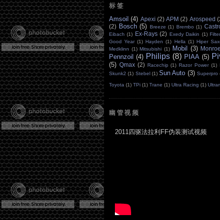
标签
Amsoil
(4)
Apexi
(2)
APM
(2)
Arospeed
(
Bosch
(5)
(2)
Castr
Breeze
(1)
Brembo
(1)
Ex-Rays
(2)
Eibach
(1)
Exedy Daikin
(1)
Filt
Good Year
(1)
Hayden
(1)
Hella
(1)
Hiper Sax
Mobil
(3)
Monro
Medklinn
(1)
Mitsubishi
(1)
Philips
(8)
Pi
Pennzoil
(4)
PIAA
(5)
(5)
Qmax
(2)
Racechip
(1)
Razor Power
(1)
Sun Auto
(3)
Skunk2
(1)
Stebel
(1)
Superpro
Toyota
(1)
TPi
(1)
Trane
(1)
Ultra Racing
(1)
Ultr
幽管视频
2011四驱法拉利FF伪装测试视频