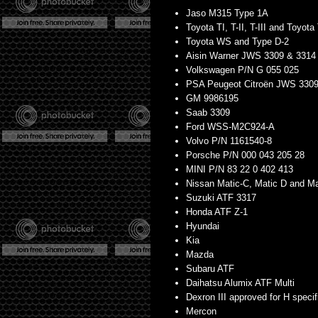
Jaso M315 Type 1A
Toyota TI, T-II, T-III and Toyota
Toyota WS and Type D-2
Aisin Warner JWS 3309 & 3314
Volkswagen P/N G 055 025
PSA Peugeot Citroën JWS 330
GM 9986195
Saab 3309
Ford WSS-M2C924-A
Volvo P/N 1161540-8
Porsche P/N 000 043 205 28
MINI P/N 83 22 0 402 413
Nissan Matic-C, Matic D and Mat
Suzuki ATF 3317
Honda ATF Z-1
Hyundai
Kia
Mazda
Subaru ATF
Daihatsu Alumix ATF Multi
Dexron III approved for H specif
Mercon