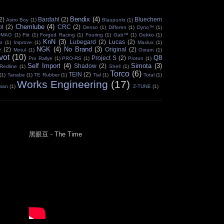
Bendix
(4)
2)
Bardahl
(2)
Bluechem
Astro Boy
(1)
Blaupunkt
(1)
Chemlube
(4)
ol
(2)
CRC
(2)
Denso
(1)
Differen
(1)
Dyno™
(1)
erMAG
(1)
Fitt
(1)
Forged Racing
(1)
Fouring
(1)
Gab™
(1)
Gekko
(1)
KnN
(3)
Lubegard
(2)
Lucas
(2)
o
(1)
Improve
(1)
Maxlux
(1)
NGK
(4)
No Brand
(3)
e
(2)
Original
(2)
Motul
(1)
Osram
(1)
vot
(10)
Q8
Project S
(2)
Pro Rallye
(1)
PRO-RS
(1)
Proton
(1)
Self Import
(4)
Simota
(3)
Shadow
(2)
Redline
(1)
Shell
(1)
Torco
(6)
TEIN
(2)
(1)
Tanabe
(1)
TE Rubber
(1)
Tial
(1)
Total
(1)
Works Engineering
(17)
aman
(1)
Z-TUNE
(1)
黑眼豆 - The Time