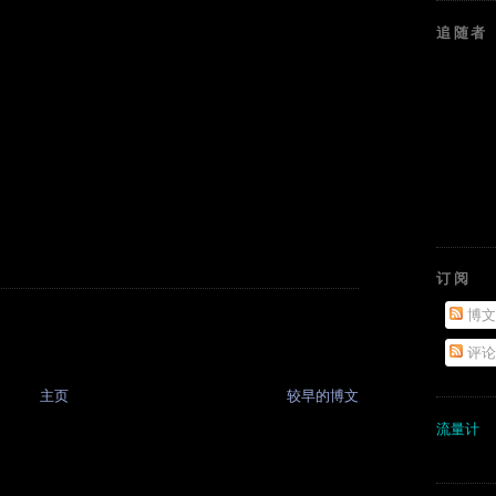
追随者
订阅
博文
评论
主页
较早的博文
流量计