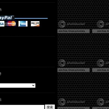
纳
寻
站